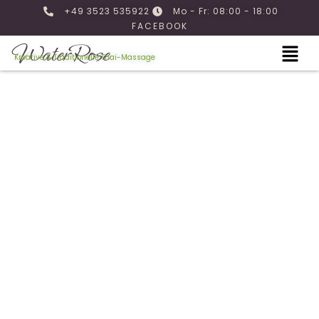
+49 3523 535922
Mo - Fr: 08:00 - 18:00
FACEBOOK
WaterRose
Kreative & Traditionelle Thai-Massage